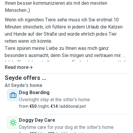
Ihnen besser kommunizieren als mit den meisten
Menschen ;)
Wenn ich irgendwo Tiere sehe muss ich Sie erstmal 10
Minuten streicheln, ich füttere in jedem Urlaub die Katzen
und Hunde auf der Straße und würde ehrlich jedes Tier
retten wenn ich könnte.
Tiere spüren meine Liebe zu Ihnen was mich ganz
besonders ausmacht, denn Sie mögen und vertrauen mir.
Ich hoffe ich konnte Ihnen einen Eindruck von mir vermitteln
Read more
und bin jederzeit offen für Angebote☺️
Seyde offers ...
At Seyde's home
Dog Boarding
Overnight stay at the sitter's home
from
€50
/night,
€14
/additional pet
Doggy Day Care
Daytime care for your dog at the sitter's home