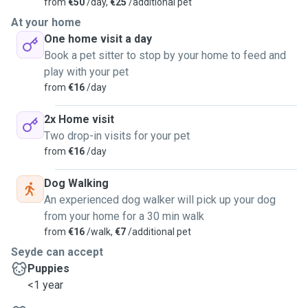
from
€50
/day,
€25
/additional pet
At your home
One home visit a day
Book a pet sitter to stop by your home to feed and
play with your pet
from
€16
/day
2x Home visit
Two drop-in visits for your pet
from
€16
/day
Dog Walking
An experienced dog walker will pick up your dog
from your home for a 30 min walk
from
€16
/walk,
€7
/additional pet
Seyde can accept
Puppies
<1 year