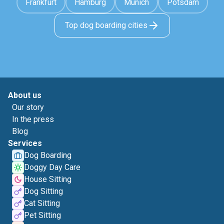
Frankfurt
Hamburg
Munich
Potsdam
Top dog boarding cities
About us
Our story
In the press
Blog
Services
Dog Boarding
Doggy Day Care
House Sitting
Dog Sitting
Cat Sitting
Pet Sitting