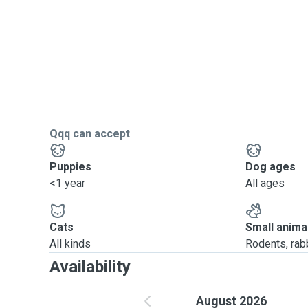
Qqq can accept
Puppies
Dog ages
<1 year
All ages
Cats
Small anima
All kinds
Rodents, rabbi
Availability
August 2026