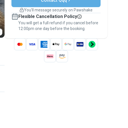
Contact Qqq
Covered bookings
You’ll message securely on Pawshake
Keep everything on Pawshake - from first
Flexible Cancellation Policy
message, to payment - to stay covered by
You will get a full refund if you cancel before
the
Pawshake Guarantee
.
12:00pm one day before the booking.