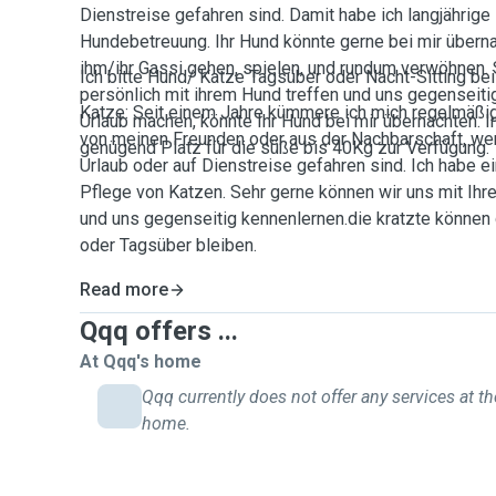
Dienstreise gefahren sind. Damit habe ich langjährige 
Hundebetreuung. Ihr Hund könnte gerne bei mir überna
ihm/ihr Gassi gehen, spielen, und rundum verwöhnen.
Ich bitte Hund/ Katze Tagsüber oder Nacht-Sitting bei
persönlich mit ihrem Hund treffen und uns gegenseit
Katze: Seit einem Jahre kümmere ich mich regelmäßi
Urlaub machen, könnte Ihr Hund bei mir übernachten. I
von meinen Freunden oder aus der Nachbarschaft, wen
genügend Platz für die süße bis 40Kg zur Verfügung.
Urlaub oder auf Dienstreise gefahren sind. Ich habe e
Pflege von Katzen. Sehr gerne können wir uns mit Ihre
und uns gegenseitig kennenlernen.die kratzte können 
oder Tagsüber bleiben.
Read more
Qqq offers ...
At Qqq's home
Qqq currently does not offer any services at th
home.