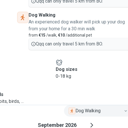
Qqq can only travel 5 km from BO.
Dog Walking
An experienced dog walker will pick up your dog
from your home for a 30 min walk
from
€15
/walk,
€10
/additional pet
Qqq can only travel 5 km from BO.
Dog sizes
0-18 kg
ls
ts, birds, ...
Dog Walking
September 2026