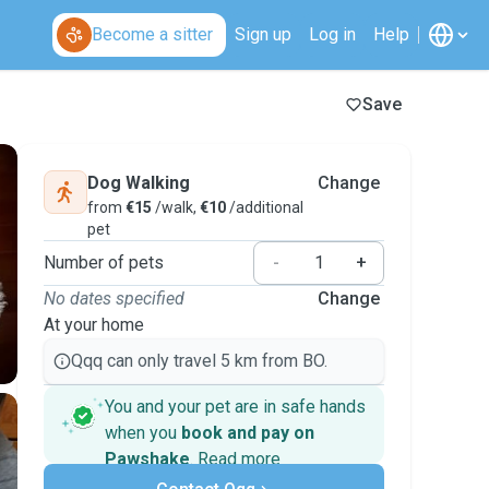
Become a sitter
Sign up
Log in
Help
Save
Dog Walking
Change
from
€15
/walk,
€10
/additional
pet
Number of pets
-
+
No dates specified
Change
At your home
Qqq can only travel 5 km from BO.
You and your pet are in safe hands
when you
book and pay on
Pawshake
.
Read more
Secure payments
Support if plans change