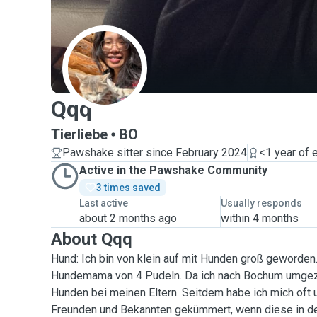
Q
Qqq
Tierliebe
BO
Pawshake sitter since February 2024
<1 year of 
Active in the Pawshake Community
3 times saved
Last active
Usually responds
about 2 months ago
within 4 months
About Qqq
Hund: Ich bin von klein auf mit Hunden groß geworden.
Hundemama von 4 Pudeln. Da ich nach Bochum umgezo
Hunden bei meinen Eltern. Seitdem habe ich mich oft
Freunden und Bekannten gekümmert, wenn diese in de