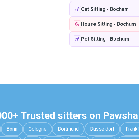
Cat Sitting
-
Bochum
House Sitting
-
Bochum
Pet Sitting
-
Bochum
000+ Trusted sitters on Pawsha
Bonn
Cologne
Dortmund
Düsseldorf
Frankf