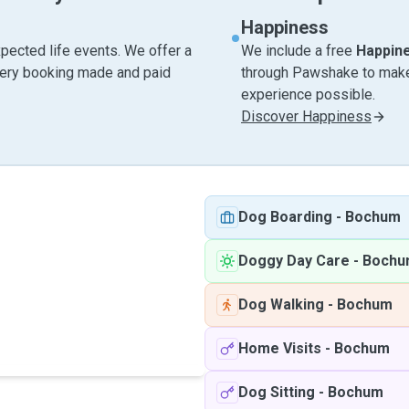
Happiness
pected life events. We offer a
We include a free
Happin
very booking made and paid
through Pawshake to make 
experience possible.
Discover Happiness
Dog Boarding
-
Bochum
Doggy Day Care
-
Bochu
Dog Walking
-
Bochum
Home Visits
-
Bochum
Dog Sitting
-
Bochum