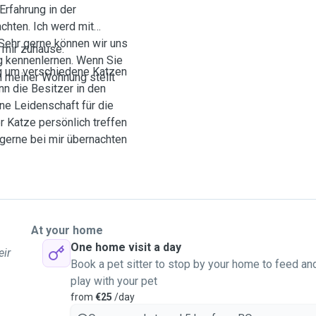
Erfahrung in der
chten. Ich werd mit
 Sehr gerne können wir uns
 mir zuhause.
ig kennenlernen. Wenn Sie
g um verschiedene Katzen
n meiner Wohnung stellt
n die Besitzer in den
ine Leidenschaft für die
r Katze persönlich treffen
gerne bei mir übernachten
At your home
One home visit a day
eir
Book a pet sitter to stop by your home to feed an
play with your pet
from
€25
/day