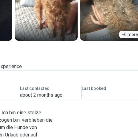
+6 more
experience
Last contacted
Last booked
about 2 months ago
-
 Ich bin eine stolze
gen bin, verblieben die
 um die Hunde von
n Urlaub oder auf