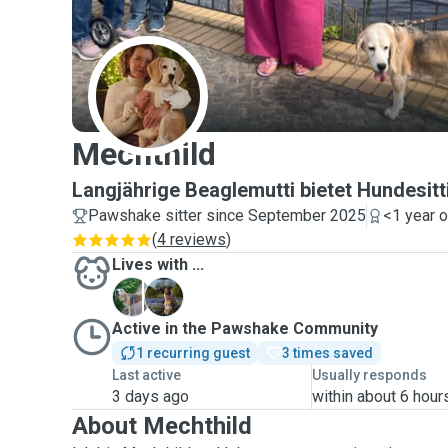
M
Mechthild
Langjährige Beaglemutti bietet Hundesitt
Pawshake sitter since September 2025
<1 year 
(
4 reviews
)
Lives with ...
E
S
Active in the Pawshake Community
1 recurring guest
3 times saved
Last active
Usually responds
3 days ago
within about 6 hour
About Mechthild