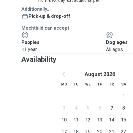
from
€10
/day,
€5
/additional pet
Additionally...
Pick-up & drop-off
Mechthild can accept
Puppies
Dog ages
<1 year
All ages
Availability
August 2026
MO
TU
WE
TH
FR
SA
1
3
4
5
6
7
8
10
11
12
13
14
15
17
18
19
20
21
22