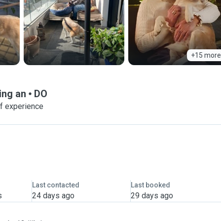
+15 more
ing an
DO
of experience
Last contacted
Last booked
s
24 days ago
29 days ago