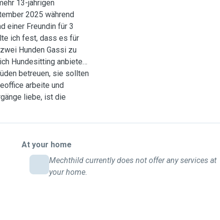
mehr 13-jährigen
eptember 2025 während
d einer Freundin für 3
te ich fest, dass es für
t zwei Hunden Gassi zu
 ich Hundesitting anbieten
üden betreuen, sie sollten
eoffice arbeite und
änge liebe, ist die
wäre nach vorheriger
glich. Ein vorheriges
 den Hund als auch dessen
Sinne Ihres Lieblings für
At your home
ich über eure Anfragen.
Mechthild currently does not offer any services at
your home.