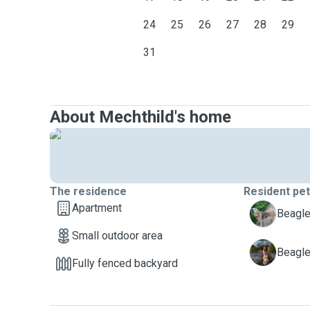
24
25
26
27
28
29
31
About Mechthild's home
The residence
Resident pe
Apartment
E
Beagle
Small outdoor area
S
Beagle
Fully fenced backyard