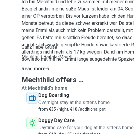
Ich bin Mechthild und lebe zusammen mit meiner nun
Beaglehündin. meine süße Maus ist leider am 04. S
einer OP verstorben. Bis vor Kurzem habe ich den Hun
Monate betreut, da diese schwer erkrankt war. Da stell
meine Emmi als auch mich kein Problem darstellt, mi
gehen. Es hatte mir sichtlich Freude bereitet, so dass
möchte. Ich würde geimpfte Hunde sowie kastrierte R
Ganz liebe Grüße
allerdings nicht mehr als 17 kg wiegen. Da ich im Hom
Mechthild Baitala-Marell
sowieso mit meiner Emmi lange ausgedehnte Spazierg
Betreuung eines weiteren Hundes kein Problem, dies 
Read more
Rücksprache auch über Nacht oder an Wochenenden mö
Mechthild offers ...
kurzes Kennenlernen wäre mir allerdings wichtig, um
Besitzer kennenzulernen. Ich denke, dass das auch im 
At Mechthild's home
beide Seiten erforderlich und sinnvoll ist. Ich freue m
Dog Boarding
Overnight stay at the sitter's home
from
€35
/night,
€10
/additional pet
Doggy Day Care
Daytime care for your dog at the sitter's home