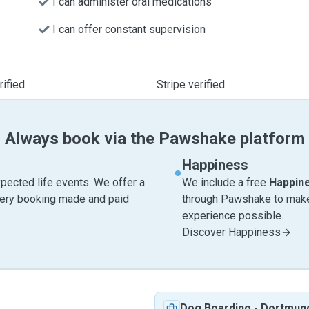
I can administer oral medications
I can offer constant supervision
ified
Stripe verified
Always book via the Pawshake platform
Happiness
pected life events. We offer a
We include a free
Happin
very booking made and paid
through Pawshake to make 
experience possible.
Discover Happiness
Dog Boarding
-
Dortmun