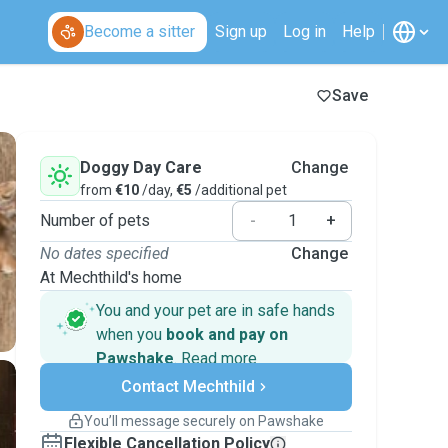
Become a sitter
Sign up
Log in
Help
Save
Doggy Day Care
Change
from
€10
/day,
€5
/additional pet
Number of pets
-
+
No dates specified
Change
At Mechthild's home
You and your pet are in safe hands
when you
book and pay on
Pawshake
.
Read more
Secure payments
Contact Mechthild
Support if plans change
Covered bookings
You’ll message securely on Pawshake
Keep everything on Pawshake - from first
Flexible Cancellation Policy
message, to payment - to stay covered by