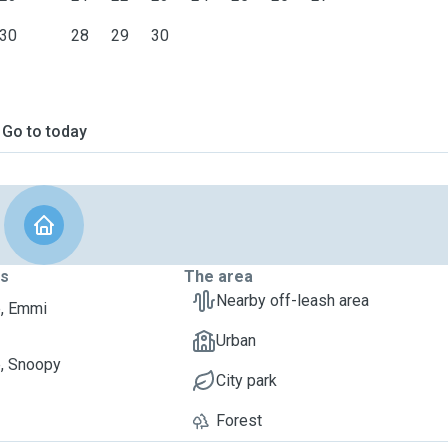
30
28
29
30
Go to today
ts
The area
Nearby off-leash area
, Emmi
Urban
, Snoopy
City park
Forest