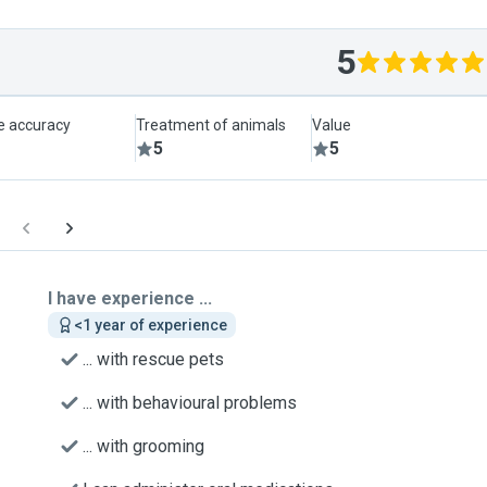
5
le accuracy
Treatment of animals
Value
5
5
I have experience ...
<1 year of experience
... with rescue pets
... with behavioural problems
... with grooming