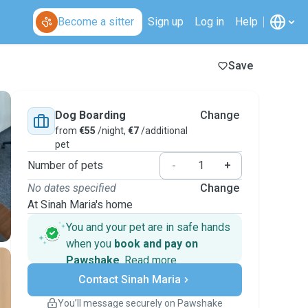
Become a sitter
Sign up
Log in
Help
Save
Dog Boarding
Change
from
€55
/night,
€7
/additional
pet
Number of pets
-
+
No dates specified
Change
At Sinah Maria's home
You and your pet are in safe hands
when you
book and pay on
Pawshake
.
Read more
Secure payments
Contact Sinah Maria
Support if plans change
Covered bookings
You’ll message securely on Pawshake
Keep everything on Pawshake - from first