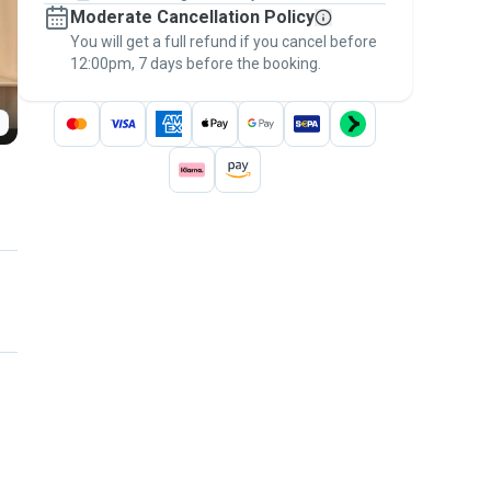
Moderate Cancellation Policy
message, to payment - to stay covered by
You will get a full refund if you cancel before
the
Pawshake Guarantee
.
12:00pm, 7 days before the booking.