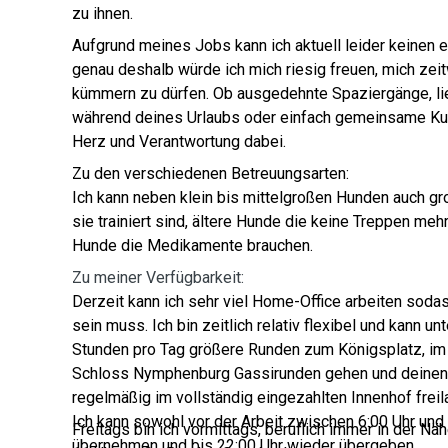
zu ihnen.
Aufgrund meines Jobs kann ich aktuell leider keinen 
genau deshalb würde ich mich riesig freuen, mich zei
kümmern zu dürfen. Ob ausgedehnte Spaziergänge, li
während deines Urlaubs oder einfach gemeinsame Kusc
Herz und Verantwortung dabei.
Zu den verschiedenen Betreuungsarten:
Ich kann neben klein bis mittelgroßen Hunden auch gr
sie trainiert sind, ältere Hunde die keine Treppen meh
Hunde die Medikamente brauchen.
Zu meiner Verfügbarkeit:
Derzeit kann ich sehr viel Home-Office arbeiten sodas
sein muss. Ich bin zeitlich relativ flexibel und kann u
Stunden pro Tag größere Runden zum Königsplatz, im 
Schloss Nymphenburg Gassirunden gehen und deine
regelmäßig im vollständig eingezahlten Innenhof frei
Ich kann sowohl vor der Arbeit zwischen 6:00 Uhr und
Freitags bin ich vormittags, beruflich immer in der Nä
übernehmen und bis 22:00 Uhr wieder übergeben.