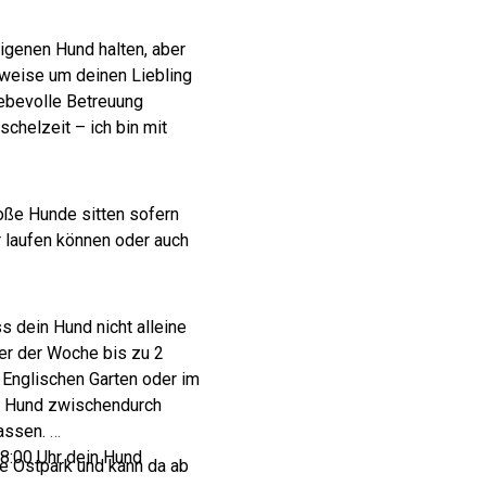
eigenen Hund halten, aber
tweise um deinen Liebling
ebevolle Betreuung
helzeit – ich bin mit
oße Hunde sitten sofern
r laufen können oder auch
s dein Hund nicht alleine
nter der Woche bis zu 2
Englischen Garten oder im
n Hund zwischendurch
lassen.
 8:00 Uhr dein Hund
he Ostpark und kann da ab