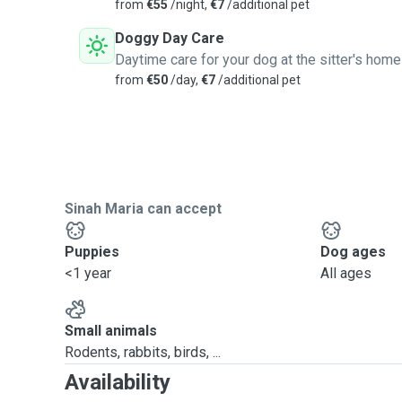
from
€55
/night,
€7
/additional pet
Doggy Day Care
Daytime care for your dog at the sitter's home
from
€50
/day,
€7
/additional pet
Sinah Maria can accept
Puppies
Dog ages
<1 year
All ages
Small animals
Rodents, rabbits, birds, ...
Availability