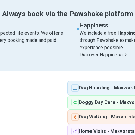
Always book via the Pawshake platform
Happiness
pected life events. We offer a
We include a free
Happin
very booking made and paid
through Pawshake to make 
experience possible.
Discover Happiness
Dog Boarding
-
Maxvorst
Doggy Day Care
-
Maxvo
Dog Walking
-
Maxvorsta
Home Visits
-
Maxvorsta