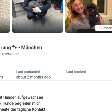
+11 more
hrung 🐾
München
 experience
Last contacted
Last booked
rs
about 2 months ago
-
 mit Hunden aufgewachsen
te. Hunde begleiten mich
heute der tägliche Kontakt