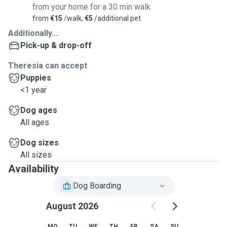
from your home for a 30 min walk
from
€15
/walk,
€5
/additional pet
Additionally...
Pick-up & drop-off
Theresia can accept
Puppies
<1 year
Dog ages
All ages
Dog sizes
All sizes
Availability
Dog Boarding
August 2026
MO
TU
WE
TH
FR
SA
SU