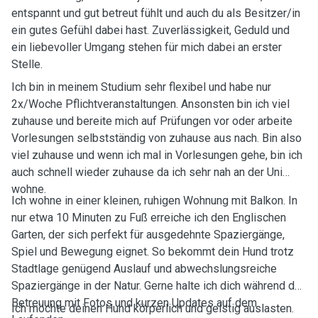
entspannt und gut betreut fühlt und auch du als Besitzer/in
ein gutes Gefühl dabei hast. Zuverlässigkeit, Geduld und
ein liebevoller Umgang stehen für mich dabei an erster
Stelle.
Ich bin in meinem Studium sehr flexibel und habe nur
2x/Woche Pflichtveranstaltungen. Ansonsten bin ich viel
zuhause und bereite mich auf Prüfungen vor oder arbeite
Vorlesungen selbstständig von zuhause aus nach. Bin also
viel zuhause und wenn ich mal in Vorlesungen gehe, bin ich
auch schnell wieder zuhause da ich sehr nah an der Uni
wohne.
Ich wohne in einer kleinen, ruhigen Wohnung mit Balkon. In
nur etwa 10 Minuten zu Fuß erreiche ich den Englischen
Garten, der sich perfekt für ausgedehnte Spaziergänge,
Spiel und Bewegung eignet. So bekommt dein Hund trotz
Stadtlage genügend Auslauf und abwechslungsreiche
Spaziergänge in der Natur. Gerne halte ich dich während der
Betreuung mit Fotos und kurzen Updates auf dem
Ich möchte deinen Hund körperlich und geistig auslasten.