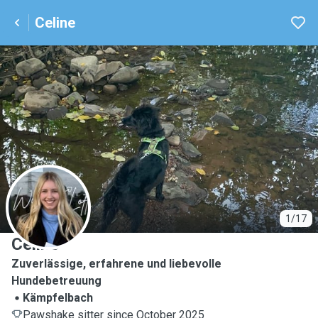
Celine
C
1/17
Celine
Zuverlässige, erfahrene und liebevolle
Hundebetreuung
Kämpfelbach
Pawshake sitter since October 2025