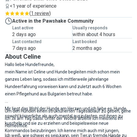
<1 year of experience
(
1 review
)
Active in the Pawshake Community
Last active
Usually responds
2 days ago
within about 4 hours
Last contacted
Last booked
7 days ago
2 months ago
About Celine
Hallo liebe Hundefreunde,
mein Name ist Celine und Hunde begleiten mich schon mein
ganzes Leben lang, sodass ich mittlerweile jahrelange
Hundeerfahrung vorweisen kann und zuletzt auch 6 Wochen
einen Pflegehund aus Bulgarien betreut habe.
Mir liegt das Wohl der Hunde am Herzen und ich liebe es, Hunde
Um den Hunden einen strukturierten Tagesablauf zu geben, gehe
sowohl körperliche als auch mental auszulasten, mit ihnen zu
ich 3x am Tag Gassi. Unter der Woche arbeite ich meistens im
kuscheln und sie zu erziehen und beispielsweise neue
Homeoffice.
Kommandos beizubringen. Ich kenne mich auch mit jungen,
Ich weiß, wie schwer es sein kann, sein Tier in fremde Hände zu