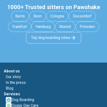
1000+ Trusted sitters on Pawshake
Berlin
Bonn
Cologne
Düsseldorf
Frankfurt
Hamburg
Munich
Potsdam
Top dog boarding cities
About us
Our story
In the press
Blog
Services
Dog Boarding
Doggy Day Care