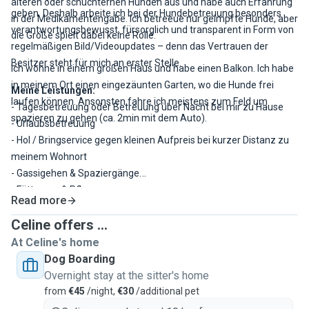
älteren oder schüchternen Hunden aus und habe auch Erfahrung
geben. Deshalb arbeite ich bei der Hundebetreuung besonders
in der Medikamentengabe. Ich betreeue nur geimpfte Hunde, aber
verantwortungsbewusst, fürsorglich und transparent in Form von
die Größe spielt dabei keine Rolle.
regelmäßigen Bild/Videoupdates – denn das Vertrauen der
Besitzer steht für mich an erster Stelle.
Ich wohne in einem großen Haus und habe einen Balkon. Ich habe
in meinem Ort einen eingezäunten Garten, wo die Hunde frei
Meine Leistungen:
laufen können. Ansonsten fahre ich meistens zum Feld um
- Tagesbetreuung oder Betreuung über Nacht bei mir zu Hause
spazieren zu gehen (ca. 2min mit dem Auto).
- Urlaubsbetreuung
- Hol / Bringservice gegen kleinen Aufpreis bei kurzer Distanz zu
meinem Wohnort
- Gassigehen & Spaziergänge
- Fütterung & Pflege
Read more
- Spielen, Kuscheln & Beschäftigung
Celine offers ...
- Medikamentengabe (falls notwendig)
-
Tägliche Updates/Bilder auf Wunsch
At Celine's home
Dog Boarding
Overnight stay at the sitter's home
from
€45
/night,
€30
/additional pet