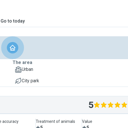
Go to today
The area
Urban
City park
5
le accuracy
Treatment of animals
Value
5
5