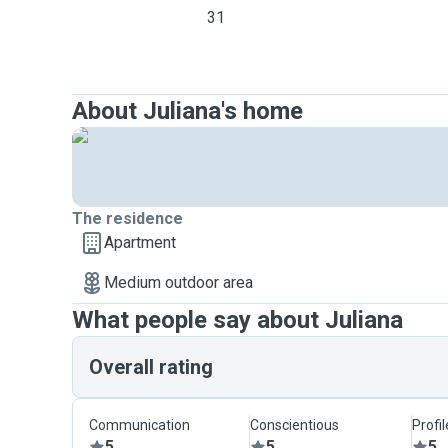
31
About Juliana's home
The residence
Apartment
Medium outdoor area
What people say about Juliana
Overall rating
Communication
Conscientious
Profi
5
5
5