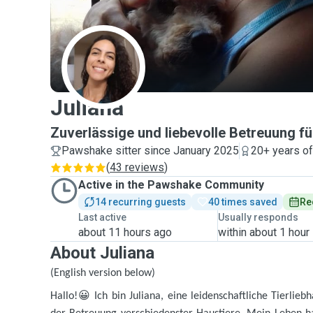
J
Juliana
Zuverlässige und liebevolle Betreuung für
Pawshake sitter since January 2025
20+ years o
(
43 reviews
)
Active in the Pawshake Community
14 recurring guests
40 times saved
Re
Last active
Usually responds
about 11 hours ago
within about 1 hour
About Juliana
(English version below)
Hallo!
😀
Ich bin Juliana, eine leidenschaftliche Tierlieb