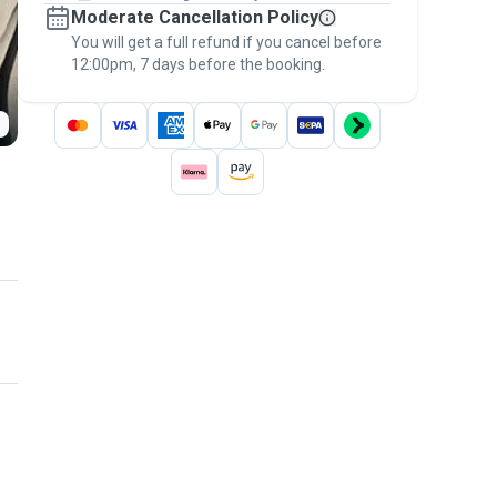
Moderate Cancellation Policy
message, to payment - to stay covered by
You will get a full refund if you cancel before
the
Pawshake Guarantee
.
12:00pm, 7 days before the booking.