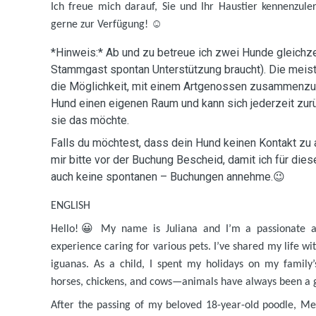
Ich freue mich darauf, Sie und Ihr Haustier kennenzule
gerne zur Verfügung!
☺️
*Hinweis:* Ab und zu betreue ich zwei Hunde gleichzei
Stammgast spontan Unterstützung braucht). Die meist
die Möglichkeit, mit einem Artgenossen zusammenzus
Hund einen eigenen Raum und kann sich jederzeit zur
sie das möchte.
Falls du möchtest, dass dein Hund keinen Kontakt zu 
mir bitte vor der Buchung Bescheid, damit ich für die
auch keine spontanen – Buchungen annehme.😉
ENGLISH
Hello!
😀
My name is Juliana and I’m a passionate an
experience caring for various pets. I’ve shared my life wit
iguanas. As a child, I spent my holidays on my family’s
horses, chickens, and cows—animals have always been a g
After the passing of my beloved 18-year-old poodle, Mel