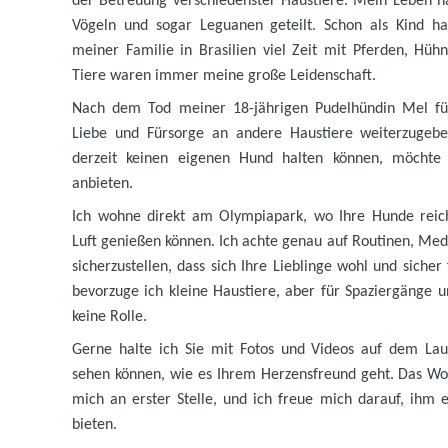
der Betreuung verschiedenster Haustiere. Mein Leben h
Vögeln und sogar Leguanen geteilt. Schon als Kind h
meiner Familie in Brasilien viel Zeit mit Pferden, Hü
Tiere waren immer meine große Leidenschaft.
Nach dem Tod meiner 18-jährigen Pudelhündin Mel füh
Liebe und Fürsorge an andere Haustiere weiterzuge
derzeit keinen eigenen Hund halten können, möchte
anbieten.
Ich wohne direkt am Olympiapark, wo Ihre Hunde reic
Luft genießen können. Ich achte genau auf Routinen, Me
sicherzustellen, dass sich Ihre Lieblinge wohl und siche
bevorzuge ich kleine Haustiere, aber für Spaziergänge u
keine Rolle.
Gerne halte ich Sie mit Fotos und Videos auf dem Lauf
sehen können, wie es Ihrem Herzensfreund geht. Das Wohl
mich an erster Stelle, und ich freue mich darauf, ihm e
bieten.