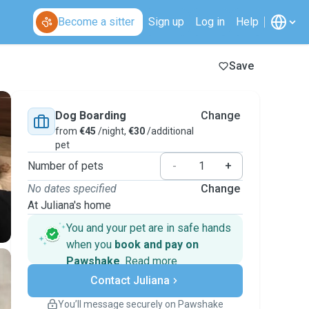
Become a sitter
Sign up
Log in
Help
Save
Dog Boarding
Change
from
€45
/night,
€30
/additional
pet
Number of pets
-
+
No dates specified
Change
At Juliana's home
You and your pet are in safe hands
when you
book and pay on
Pawshake
.
Read more
Secure payments
Contact Juliana
Support if plans change
Covered bookings
You’ll message securely on Pawshake
Keep everything on Pawshake - from first