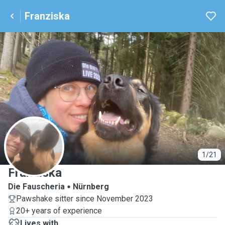
Franziska
F
1/21
Franziska
Die Fauscheria
Nürnberg
Pawshake sitter since November 2023
20+ years of experience
Lives with ...