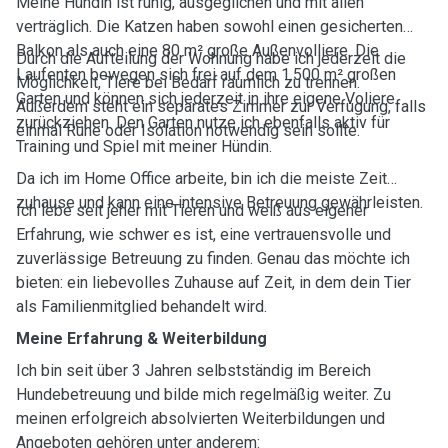
Meine Hündin ist ruhig, ausgeglichen und mit allen
verträglich. Die Katzen haben sowohl einen gesicherten
Balkon als auch eine 80 m² große Außenvolliere. Die
Durch die Aufteilung der Wohnung habe ich jederzeit die
Laufenten bewegen sich frei auf dem 1.500 m² großen
Möglichkeit, Tiere bei Bedarf räumlich zu trennen.
Garten und können sich jederzeit in ihre eigene Voliere
Außerdem steht ein separates Zimmer zur Verfügung, falls
zurückziehen. Den Garten nutze ich ebenfalls aktiv für
einmal Ruhe oder Isolation notwendig sein sollte.
Training und Spiel mit meiner Hündin.
Da ich im Home Office arbeite, bin ich die meiste Zeit
zuhause und kann eine intensive Betreuung gewährleisten.
Ich lebe seit jeher mit Tieren und weiß aus eigener
Erfahrung, wie schwer es ist, eine vertrauensvolle und
zuverlässige Betreuung zu finden. Genau das möchte ich
bieten: ein liebevolles Zuhause auf Zeit, in dem dein Tier
als Familienmitglied behandelt wird.
Meine Erfahrung & Weiterbildung
Ich bin seit über 3 Jahren selbstständig im Bereich
Hundebetreuung und bilde mich regelmäßig weiter. Zu
meinen erfolgreich absolvierten Weiterbildungen und
Angeboten gehören unter anderem: