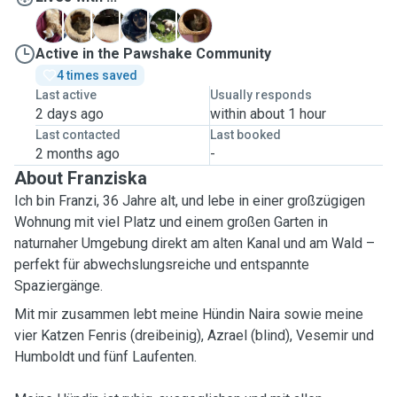
A
F
H
N
S
V
Active in the Pawshake Community
4 times saved
Last active
Usually responds
2 days ago
within about 1 hour
Last contacted
Last booked
2 months ago
-
About Franziska
Ich bin Franzi, 36 Jahre alt, und lebe in einer großzügigen
Wohnung mit viel Platz und einem großen Garten in
naturnaher Umgebung direkt am alten Kanal und am Wald –
perfekt für abwechslungsreiche und entspannte
Spaziergänge.
Mit mir zusammen lebt meine Hündin Naira sowie meine
vier Katzen Fenris (dreibeinig), Azrael (blind), Vesemir und
Humboldt und fünf Laufenten.