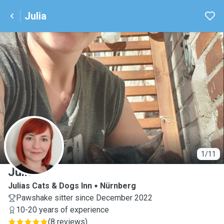
Julia
J
1/11
Julia
Julias Cats & Dogs Inn
Nürnberg
Pawshake sitter since December 2022
10-20 years of experience
(
8 reviews
)