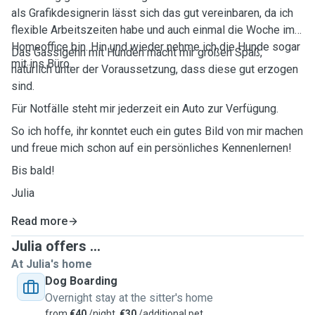
als Grafikdesignerin lässt sich das gut vereinbaren, da ich
flexible Arbeitszeiten habe und auch einmal die Woche im
Homeoffice bin. Hin und wieder nehme ich die Hunde sogar
Das Gassigehn mit Hunden macht mir großen Spaß,
mit ins Büro.
natürlich unter der Voraussetzung, dass diese gut erzogen
sind.
Für Notfälle steht mir jederzeit ein Auto zur Verfügung.
So ich hoffe, ihr konntet euch ein gutes Bild von mir machen
und freue mich schon auf ein persönliches Kennenlernen!
Bis bald!
Julia
Read more
Julia offers ...
At Julia's home
Dog Boarding
Overnight stay at the sitter's home
from
€40
/night,
€30
/additional pet