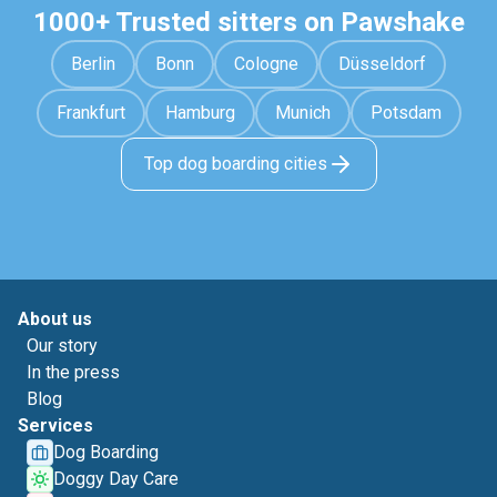
1000+ Trusted sitters on Pawshake
Berlin
Bonn
Cologne
Düsseldorf
Frankfurt
Hamburg
Munich
Potsdam
Top dog boarding cities
About us
Our story
In the press
Blog
Services
Dog Boarding
Doggy Day Care