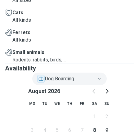
All sizes
Cats
All kinds
Ferrets
All kinds
Small animals
Rodents, rabbits, birds, ...
Availability
Dog Boarding
August 2026
MO
TU
WE
TH
FR
SA
SU
1
2
3
4
5
6
7
8
9