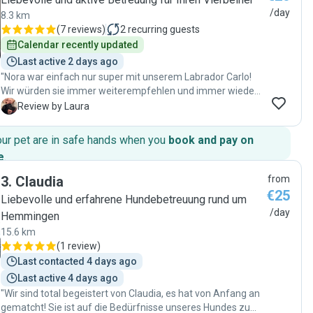
/day
8.3 km
(
7 reviews
)
2
recurring guests
Calendar recently updated
Last active 2 days ago
"Nora war einfach nur super mit unserem Labrador Carlo!
Wir würden sie immer weiterempfehlen und immer wieder
ihr Carlo anvertrauen :)"
L
Review by Laura
our pet are in safe hands when you
book and pay on
e
.
3
.
Claudia
from
€25
Liebevolle und erfahrene Hundebetreuung rund um
/day
Hemmingen
15.6 km
(
1 review
)
Last contacted 4 days ago
Last active 4 days ago
"Wir sind total begeistert von Claudia, es hat von Anfang an
gematcht! Sie ist auf die Bedürfnisse unseres Hundes zu