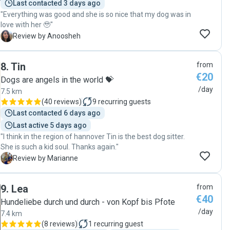
Last contacted 3 days ago
"Everything was good and she is so nice that my dog was in
love with her 🥹"
A
Review by Anoosheh
8
.
Tin
from
€20
Dogs are angels in the world 💝
/day
7.5 km
(
40 reviews
)
9
recurring guests
Last contacted 6 days ago
Last active 5 days ago
"I think in the region of hannover Tin is the best dog sitter.
She is such a kid soul. Thanks again."
M
Review by Marianne
9
.
Lea
from
€40
Hundeliebe durch und durch - von Kopf bis Pfote
/day
7.4 km
(
8 reviews
)
1
recurring guest