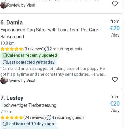
recommend Carlos and I’d be happy to leave Balu in his
V
Review by Visal
care again."
6
.
Damla
from
€20
Experienced Dog Sitter with Long-Term Pet Care
/day
Background
10.8 km
(
3 reviews
)
2
recurring guests
Calendar recently updated
Last contacted yesterday
"Damla did an amazing job of taking care of our puppy. He
got his playtime and she constantly sent updates. He was
really happy and excited. I would definitely leave Balu in her
V
Review by Visal
care again:)"
7
.
Lesley
from
€20
Hochwertiger Tierbetreuung
/day
7.9 km
(
24 reviews
)
4
recurring guests
Last booked 10 days ago