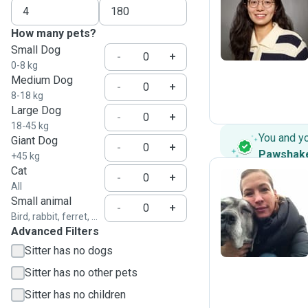
N
How many pets?
Small Dog
-
+
0-8 kg
Medium Dog
-
+
8-18 kg
Large Dog
-
+
18-45 kg
You and y
Giant Dog
-
+
Pawshak
+45 kg
Cat
-
+
All
Small animal
C
-
+
Bird, rabbit, ferret, ...
Advanced Filters
Sitter has no dogs
Sitter has no other pets
Sitter has no children