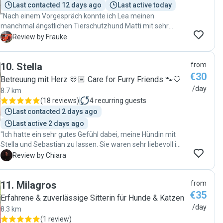
Last contacted 12 days ago
Last active today
"Nach einem Vorgespräch konnte ich Lea meinen
manchmal ängstlichen Tierschutzhund Matti mit sehr
gutem Gefühl anvertrauen. Sie ging liebevoll, geduldig,
F
Review by Frauke
hundeerfahren, sowie konsequent und klar mit Matti um.
Ich konnte mich auf alle Absprachen verlassen und bekam
10
.
Stella
from
wertvolle Rückmeldungen über das Verhalten von Matti. Ich
€30
war sehr zufrieden, Lea ist eine kompetente und sichere
Betreuung mit Herz 🫶🏽 Care for Furry Friends 🐾🤍
Hunde-Sitterin. "
/day
8.7 km
(
18 reviews
)
4
recurring guests
Last contacted 2 days ago
Last active 2 days ago
"Ich hatte ein sehr gutes Gefühl dabei, meine Hündin mit
Stella und Sebastian zu lassen. Sie waren sehr liebevoll im
Umgang mit Fuyu und man hat gemerkt, dass sie Hunde
C
Review by Chiara
sehr gerne haben. Alles hat super geklappt! Fuyu war auch
sehr glücklich :) "
11
.
Milagros
from
€35
Erfahrene & zuverlässige Sitterin für Hunde & Katzen
/day
8.3 km
(
1 review
)