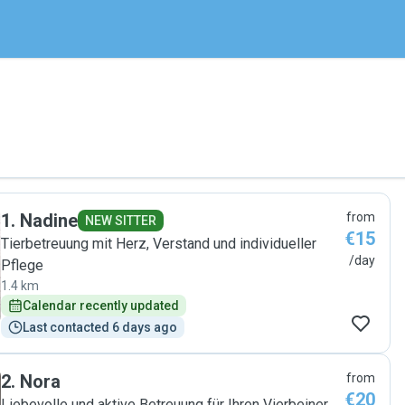
1
.
Nadine
from
NEW SITTER
€15
Tierbetreuung mit Herz, Verstand und individueller
/day
Pflege
1.4 km
Calendar recently updated
Last contacted 6 days ago
2
.
Nora
from
€20
Liebevolle und aktive Betreuung für Ihren Vierbeiner