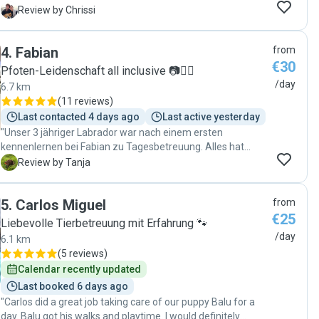
100% eingegangen. Übernimmt unsere Kommandos die wir
C
Review by Chrissi
gerade versuchen Cleo beizubringen! Uns war sofort klar
das wir mit ihr die richtige Entscheidung getroffen haben!
4
.
Fabian
from
Sie nimmt sich Zeit, spielt mit der kleinen und schenkt ihr
€30
genügend Auslauf! Da unsere Cleo noch ein Welpe ist
Pfoten-Leidenschaft all inclusive 📷🐕‍🦺
braucht sie tatsächlich mehr Aufmerksamkeit als ein
/day
6.7 km
ausgewachsener Hund, auch darauf geht sie ein! Ich kann
(
11 reviews
)
Claudia nur weiterempfehlen und freu mich ein festen
Last contacted 4 days ago
Last active yesterday
bestanden in der Betreuung mit Cleo bei ihr gefunden zu
"Unser 3 jähriger Labrador war nach einem ersten
haben! "
kennenlernen bei Fabian zu Tagesbetreuung. Alles hat
wunderbar geklappt, sehr gute und schnelle
T
Review by Tanja
Kommunikation. Wir werden Fabian unseren Hund jederzeit
gerne wieder anvertrauen. "
5
.
Carlos Miguel
from
€25
Liebevolle Tierbetreuung mit Erfahrung 🐾
/day
6.1 km
(
5 reviews
)
Calendar recently updated
Last booked 6 days ago
"Carlos did a great job taking care of our puppy Balu for a
day. Balu got his walks and playtime. I would definitely