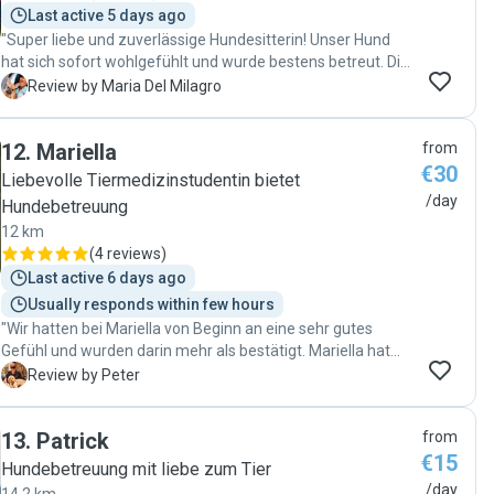
Last active 5 days ago
"Super liebe und zuverlässige Hundesitterin! Unser Hund
hat sich sofort wohlgefühlt und wurde bestens betreut. Die
Kommunikation war unkompliziert und wir würden sie
M
Review by Maria Del Milagro
jederzeit wieder buchen. Sehr empfehlenswert!"
12
.
Mariella
from
€30
Liebevolle Tiermedizinstudentin bietet
/day
Hundebetreuung
12 km
(
4 reviews
)
Last active 6 days ago
Usually responds within few hours
"Wir hatten bei Mariella von Beginn an eine sehr gutes
Gefühl und wurden darin mehr als bestätigt. Mariella hat
sich Zeit genommen uns und unsere Hündin Trudi auf
P
Review by Peter
einem gemeinsamen kleinen Spaziergang kennen zu
lernen. Sie hat sich dabei schnell mit Trudi angefreundet.
13
.
Patrick
from
Die Kommunikation mit Mariella war jederzeit sehr
€15
wertschätzend und respektvoll, Antworten kamen immer
Hundebetreuung mit liebe zum Tier
sehr schnell. Wir hatten beim Abholen eine kleine
/day