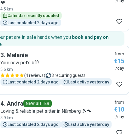
/day
❤️
4.5 km
Calendar recently updated
Last contacted 2 days ago
our pet are in safe hands when you
book and pay on
e
.
3
.
Melanie
from
€15
Your new pet's bff!
/day
5.6 km
(
4 reviews
)
3
recurring guests
Last contacted 2 days ago
Last active yesterday
4
.
Andra
from
NEW SITTER
€10
Loving & reliable pet sitter in Nürnberg 🎾🐾
/day
3.9 km
Last contacted 2 days ago
Last active yesterday