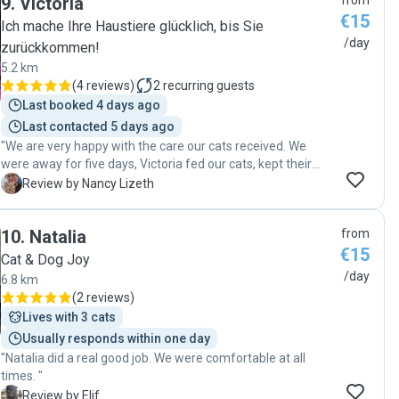
9
.
Victoria
from
und würde seine Dienste jederzeit wieder in Anspruch
€15
nehmen."
Ich mache Ihre Haustiere glücklich, bis Sie
/day
zurückkommen!
5.2 km
(
4 reviews
)
2
recurring guests
Last booked 4 days ago
Last contacted 5 days ago
"We are very happy with the care our cats received. We
were away for five days, Victoria fed our cats, kept their
litter boxes clean, and spent quality time playing with them,
N
Review by Nancy Lizeth
which we really appreciated. It was clear that she genuinely
cared about their well-being. We felt completely at ease
10
.
Natalia
from
knowing they were in such good hands and would happily
€15
book Victoria again. Highly recommended! 😻"
Cat & Dog Joy
/day
6.8 km
(
2 reviews
)
Lives with 3 cats
Usually responds within one day
"Natalia did a real good job. We were comfortable at all
times. "
E
Review by Elif