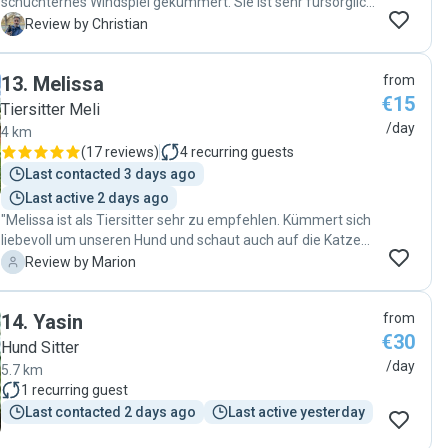
schüchternes Windspiel gekümmert. Sie ist sehr fürsorglich
und vertrauenswürdig, und hat mir sogar während meiner
C
Review by Christian
Abwesenheit Fotos geschickt, so dass ich jederzeit
beruhigt war, dass alles gut läuft. Ich kann Melina absolut
13
.
Melissa
from
emptehlen, sie hat ein wirklich gutes Händchen für Hunde,
€15
die ein bisschen ängstlich sind bei Fremden. Ich were sie
Tiersitter Meli
bestimmt wieder buchen."
/day
4 km
(
17 reviews
)
4
recurring guests
Last contacted 3 days ago
Last active 2 days ago
"Melissa ist als Tiersitter sehr zu empfehlen. Kümmert sich
liebevoll um unseren Hund und schaut auch auf die Katzen
und ihr Wohlbefinden. Das ist toll. ;o)"
M
Review by Marion
14
.
Yasin
from
€30
Hund Sitter
/day
5.7 km
1
recurring guest
Last contacted 2 days ago
Last active yesterday