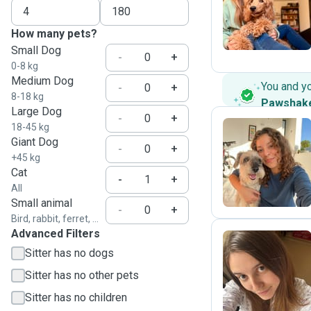
E
How many pets?
Small Dog
-
+
0-8 kg
Medium Dog
You and y
-
+
8-18 kg
Pawshak
Large Dog
-
+
18-45 kg
Giant Dog
-
+
M
+45 kg
Cat
-
+
All
Small animal
-
+
Bird, rabbit, ferret, ...
Advanced Filters
Sitter has no dogs
A
Sitter has no other pets
Sitter has no children