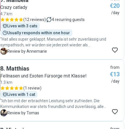
7
.
Manuela
€20
Crazy catlady
/day
4.7 km
(
12 reviews
)
4
recurring guests
Lives with 3 cats
Usually responds within one hour
"Hat alles super geklappt. Manuela ist sehr zuverlässig und
sympathisch, wir würden sie jederzeit wieder als
Katzensitterin beauftragen. :)"
A
Review by Annemarie
8
.
Matthias
from
€13
Fellnasen und Exoten Fürsorge mit Klasse!
/day
1.3 km
(
1 review
)
Lives with 1 cat
"Ich bin mit der erbrachten Leistung sehr zufrieden. Die
Kommunikation war stets freundlich und zuverlässig, alle
Vereinbarungen wurden eingehalten. Matthias hat seine
T
Review by Tomas
Aufgaben verantwortungsvoll und professionell
ausgeführt. Ich kann ihn uneingeschränkt weiterempfehlen