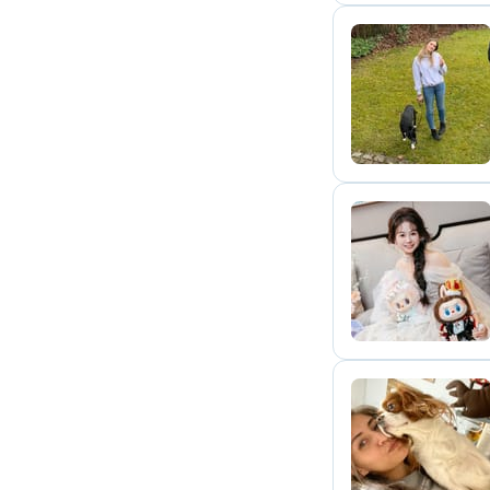
M
Z
C