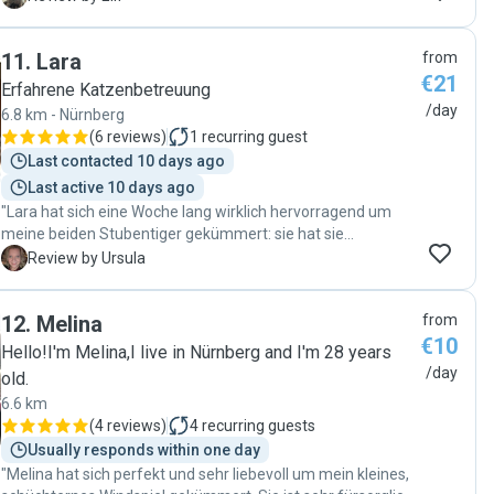
11
.
Lara
from
€21
Erfahrene Katzenbetreuung
/day
6.8 km - Nürnberg
(
6 reviews
)
1
recurring guest
Last contacted 10 days ago
Last active 10 days ago
"Lara hat sich eine Woche lang wirklich hervorragend um
meine beiden Stubentiger gekümmert: sie hat sie
gefüttert, Katzenklo gemacht und sogar mit ihnen gespielt.
U
Review by Ursula
Dabei hat sich Lara jeden Tag bei mir gemeldet und
berichtet wie es meinen beiden Katzen geht. Ich kann über
12
.
Melina
from
Lara nur eines sagen: sie ist eine fantastische
€10
Katzensitterin und ich werde sie bei Bedarf auf jeden Fall
Hello!I'm Melina,I live in Nürnberg and I'm 28 years
wieder buchen. Vielen lieben Dank!"
/day
old.
6.6 km
(
4 reviews
)
4
recurring guests
Usually responds within one day
"Melina hat sich perfekt und sehr liebevoll um mein kleines,