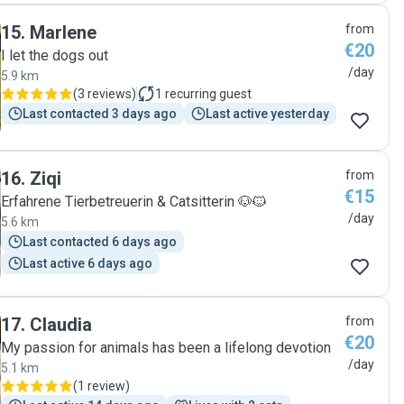
15
.
Marlene
from
€20
I let the dogs out
/day
5.9 km
(
3 reviews
)
1
recurring guest
Last contacted 3 days ago
Last active yesterday
16
.
Ziqi
from
€15
Erfahrene Tierbetreuerin & Catsitterin 🐶🐱
/day
5.6 km
Last contacted 6 days ago
Last active 6 days ago
17
.
Claudia
from
€20
My passion for animals has been a lifelong devotion
/day
5.1 km
(
1 review
)