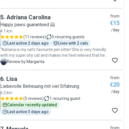
5
.
Adriana Carolina
from
€15
Happy paws guaranteed 🤗
/day
4.1 km
(
11 reviews
)
5
recurring guests
Last active 2 days ago
Lives with 2 cats
"Adriana is my cat’s favourite pet sitter! She is very friendly
with my super shy cat and makes me feel relieved that he
has such good company. If you want your pet to be in great
M
Review by Margarita
company and treated very well, Adriana is your pet sitter!
Thank you so much! "
6
.
Lisa
from
€20
Liebevolle Betreuung mit viel Erfahrung
/day
6.2 km
(
5 reviews
)
1
recurring guest
Calendar recently updated
Last active 3 days ago
from